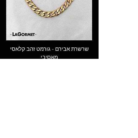
בהתאם למשלוח הנבחר
* באפשרותך לאסוף את התכשיטים
באיסוף עצמי, מתל-אביב, בתיאום
מראש בלבד בעת ההזמנה (יש לציין
בהערות ההזמנה).
שרשרת אבירם - גורמט זהב קלאסי
מאסיבי
המקום לקנות גורמט - שרשראות גורמט,
טבעות וצמידי גורמט מעוצבים בעבודת יד
במבחר רחב ובאיכות הגבוהה ביותר.​
© 2026 LAGORMET.co.il | לה גורמט
חזקים במיוחד ✦ עמידים במים ✦
היפואלרגנים✦
עקבו אחרינו ברשתות החברתיות
ותישארו מעודכנים בכל החידושים,
ההפתעות והמבצעים הכי שווים