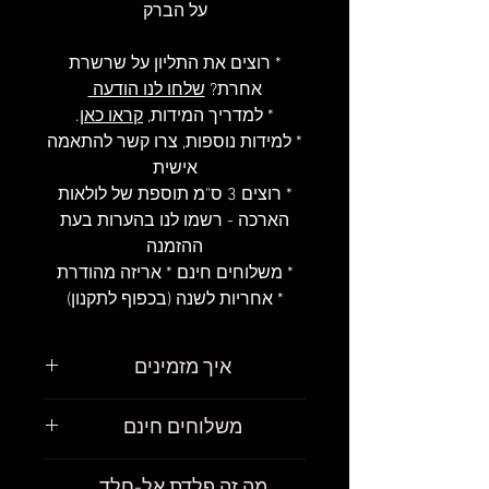
על הברק
* רוצים את התליון על שרשרת
אחרת?
שלחו לנו הודעה
* למדריך המידות,
קראו כאן
.
* למידות נוספות, צרו קשר להתאמה
אישית
* רוצים 3 ס"מ תוספת של לולאות
הארכה - רשמו לנו בהערות בעת
ההזמנה
* משלוחים חינם * אריזה מהודרת
* אחריות לשנה (בכפוף לתקנון)
איך מזמינים
פשוט מאוד
.
משלוחים חינם
מצאו את הגורמט שאתם רוצים
לקנות, בחרו את את האורך שאתם
חשוב לנו שתקבלו את הגורמטים
מה זה פלדת אל-חלד