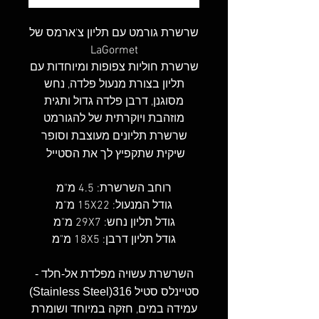
שרשרת גורמט עם תליון צ'ארמס של
LaGormet
שרשרת חוליות צפופות ומיוחדות עם
תליון בצורת מנעול פלדה, נחש
מסוגנן, דרבן פלדה גדול ותגית
מוזהבת ויוקרתית של להגורמט
שרשרת תליונים מעוצבת וסופר
שיקית שתקפיץ לך את הסטייל
רוחב השרשרת: 4.5 מ"מ
גודל המנעול: 15X22 מ"מ
גודל תליון נחש: 29X7 מ"מ
גודל תליון דרבן: 18X5 מ"מ
השרשרת עשויה מפלדת אל-חלד -
סטיינלס סטיל 316(Stainless Steel)
עמידה במים, חזקה במיוחד ושומרת