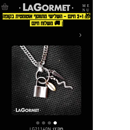
ME
NU
🎁 2+1 חינם – השלישי מתווסף אוטומטית בקופה
| 🚚 משלוח חינם
מק"ט: LG21140N