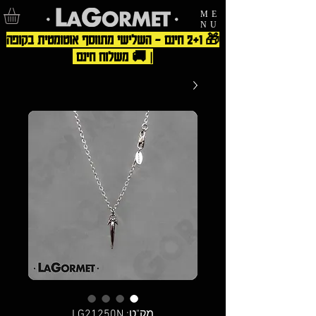
ME
NU
🎁 2+1 חינם – השלישי מתווסף אוטומטית בקופה
| 🚚 משלוח חינם
מק"ט: LG21250N