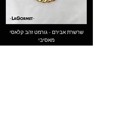
באיסוף עצמי, מתל-אביב, בתיאום
מראש בלבד בעת ההזמנה (יש לציין
בהערות ההזמנה).
שרשרת אבירם - גורמט זהב קלאסי
מאסיבי
המקום לקנות גורמט - שרשראות גורמט,
טבעות וצמידי גורמט מעוצבים בעבודת יד
במבחר רחב ובאיכות הגבוהה ביותר.​
© 2026 LAGORMET.co.il | לה גורמט
חזקים במיוחד ✦ עמידים במים ✦
היפואלרגנים✦
עקבו אחרינו ברשתות החברתיות
ותישארו מעודכנים בכל החידושים,
ההפתעות והמבצעים הכי שווים