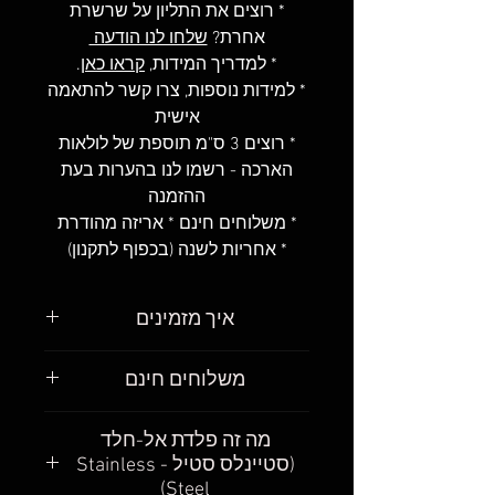
* רוצים את התליון על שרשרת
אחרת?
שלחו לנו הודעה
* למדריך המידות,
קראו כאן
.
* למידות נוספות, צרו קשר להתאמה
אישית
* רוצים 3 ס"מ תוספת של לולאות
הארכה - רשמו לנו בהערות בעת
ההזמנה
* משלוחים חינם * אריזה מהודרת
* אחריות לשנה (בכפוף לתקנון)
איך מזמינים
פשוט מאוד
.
משלוחים חינם
מצאו את הגורמט שאתם רוצים
לקנות, בחרו את את האורך שאתם
חשוב לנו שתקבלו את הגורמטים
מה זה פלדת אל-חלד
רוצים והוסיפו לעגלת הקניות
.
שלכם כמה שיותר מהר. אנחנו
(סטיינלס סטיל - Stainless
אחרי שהכנסתם את כל הגורמטים
מבינים, גם אנחנו ככה – רוצים
Steel)