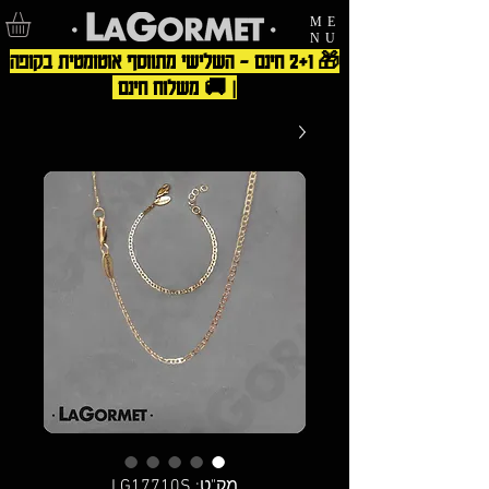
ME
NU
🎁 2+1 חינם – השלישי מתווסף אוטומטית בקופה
| 🚚 משלוח חינם
מק"ט: LG17710S