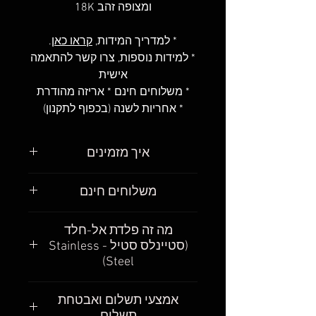
ומצופה זהב 18K
* למדריך המידות,
קראו כאן
.
* למידות נוספות, צרו קשר להתאמה
אישית
* משלוחים חינם * אריזה מהודרת
* אחריות לשנה (בכפוף לתקנון)
איך מזמינים
פשוט מאוד
.
משלוחים חינם
מצאו את הגורמט שאתם רוצים
לקנות, בחרו את את האורך שאתם
חשוב לנו שתקבלו את הגורמטים
מה זה פלדת אל-חלד
רוצים והוסיפו לעגלת הקניות
.
שלכם כמה שיותר מהר. אנחנו
(סטיינלס סטיל - Stainless
אחרי שהכנסתם את כל הגורמטים
מבינים, גם אנחנו ככה – רוצים
Steel)
שאתם רוצים לעגלה, המשיכו
שהמשלוח יהיה חינם ורוצים
לתשלום
.
שהמשלוח יגיע כמה שיותר מהר,
Stainless steel (פלדת אל-חלד):
תצטרכו להכניס את הפרטים שלכם
אמצעי תשלום ואבטחת
כשאנחנו עדיין בהתרגשות מהקנייה.
בקיצור, זו פלדה שאינה מחלידה.