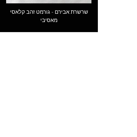
שרשרת אבירם - גורמט זהב קלאסי
מאסיבי
המקום לקנות גורמט - שרשראות גורמט,
טבעות וצמידי גורמט מעוצבים בעבודת יד
במבחר רחב ובאיכות הגבוהה ביותר.​
© 2026 LAGORMET.co.il | לה גורמט
חזקים במיוחד ✦ עמידים במים ✦
היפואלרגנים✦
עקבו אחרינו ברשתות החברתיות
ותישארו מעודכנים בכל החידושים,
ההפתעות והמבצעים הכי שווים
שרשראות גורמט
צמידי גורמט
שרשראות מעוצבות
צמידי מעצבים