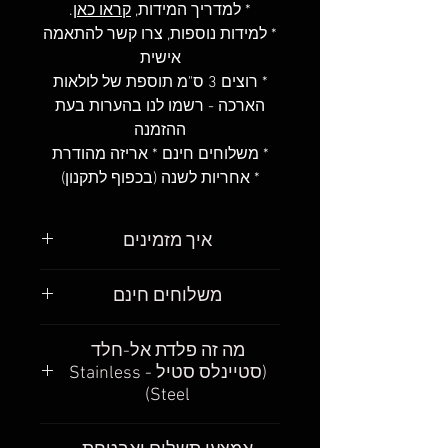
* למדריך המידות,
קראו כאן
.
* למידות נוספות, צרו קשר להתאמה
אישית
* רוצים 3 ס"מ תוספת של לולאות
הארכה - רשמו לנו בהערות בעת
ההזמנה
* משלוחים חינם * אריזה מהודרת
* אחריות לשנה (בכפוף לתקנון)
איך מזמינים
פשוט מאוד
.
משלוחים חינם
מצאו את הגורמט שאתם רוצים
לקנות, בחרו את את האורך שאתם
חשוב לנו שתקבלו את הגורמטים
מה זה פלדת אל-חלד
רוצים והוסיפו לעגלת הקניות
.
שלכם כמה שיותר מהר. אנחנו
(סטיינלס סטיל - Stainless
אחרי שהכנסתם את כל הגורמטים
מבינים, גם אנחנו ככה – רוצים
Steel)
שאתם רוצים לעגלה, המשיכו
שהמשלוח יהיה חינם ורוצים
לתשלום
.
שהמשלוח יגיע כמה שיותר מהר,
Stainless steel (פלדת אל-חלד):