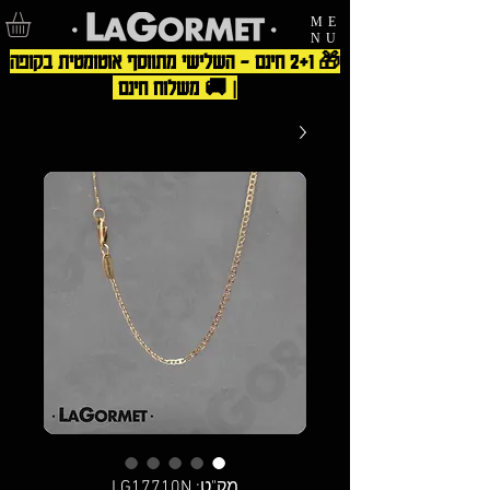
ME
NU
🎁 2+1 חינם – השלישי מתווסף אוטומטית בקופה
| 🚚 משלוח חינם
מק"ט: LG17710N