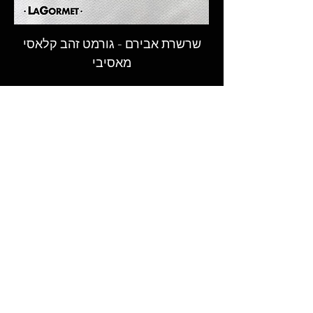
בהערות ההזמנה).
שרשרת אבירם - גורמט זהב קלאסי
מאסיבי
המקום לקנות גורמט - שרשראות גורמט,
טבעות וצמידי גורמט מעוצבים בעבודת יד
במבחר רחב ובאיכות הגבוהה ביותר.​
© 2026 LAGORMET.co.il | לה גורמט
חזקים במיוחד ✦ עמידים במים ✦
היפואלרגנים✦
עקבו אחרינו ברשתות החברתיות
ותישארו מעודכנים בכל החידושים,
ההפתעות והמבצעים הכי שווים
שרשראות גורמט
צמידי גורמט
שרשראות מעוצבות
צמידי מעצבים