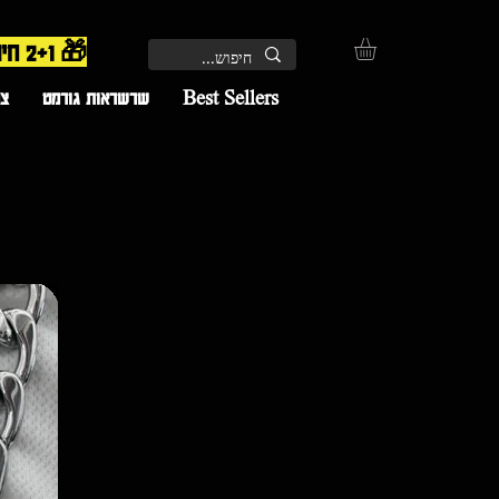
🎁 2+1 חינם – השלישי מתווסף אוטומטית בקופה | 🚚 משלוח חינם
Best Sellers
שרשראות גורמט
צמ