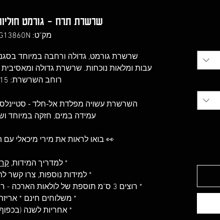
שרשרת תרח - גורמט חוליות רחב 
מק"ט: LG13860N
שרשרת גורמט, גדולה ורחבה במיוחד בסגנון
עבות ומלאות נוכחות. שרשרת גדולה ומאסיבית
רוחב השרשרת: 15 מ"מ
השרשרת עשויה מפלדת אל-חלד - סטיינלס סטיל 316(ess Steel
עמידה במים, חזקה במיוחד וש
👀 בואו לראות את מירי מיכאלי עם
* למדריך המידות,
קרא
* למידות נוספות, צרו קשר 
* רוצים 3 ס"מ תוספת של לולאות הארכה - רשמו לנו בהערות בעת ההזמנה
* משלוחים חינם * אריז
* אחריות לשנה (בכפוף 