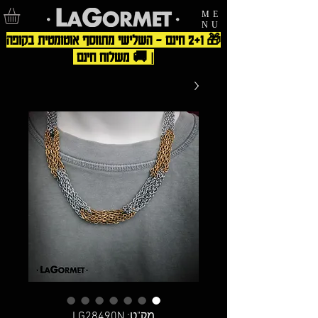
ME
NU
🎁 2+1 חינם – השלישי מתווסף אוטומטית בקופה
| 🚚 משלוח חינם
מק"ט: LG28490N