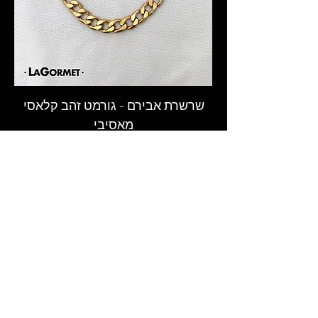
בהתאם למשלוח הנבחר
* באפשרותך לאסוף את התכשיטים
באיסוף עצמי, מתל-אביב, בתיאום
מראש בלבד בעת ההזמנה (יש לציין
בהערות ההזמנה).
שרשרת אבירם - גורמט זהב קלאסי
מאסיבי
המקום לקנות גורמט - שרשראות גורמט,
טבעות וצמידי גורמט מעוצבים בעבודת יד
במבחר רחב ובאיכות הגבוהה ביותר.​
© 2026 LAGORMET.co.il | לה גורמט
חזקים במיוחד ✦ עמידים במים ✦
היפואלרגנים✦
עקבו אחרינו ברשתות החברתיות
ותישארו מעודכנים בכל החידושים,
ההפתעות והמבצעים הכי שווים