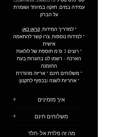
סטיינלס סטיל 316(Stainless Steel)
עמידה במים, חזקה במיוחד ושומרת
על הברק
* למדריך המידות,
קראו כאן
.
* למידות נוספות, צרו קשר להתאמה
אישית
* רוצים 3 ס"מ תוספת של לולאות
הארכה - רשמו לנו בהערות בעת
ההזמנה
* משלוחים חינם * אריזה מהודרת
* אחריות לשנה (בכפוף לתקנון)
איך מזמינים
פשוט מאוד
.
משלוחים חינם
מצאו את הגורמט שאתם רוצים
לקנות, בחרו את את האורך שאתם
חשוב לנו שתקבלו את הגורמטים
מה זה פלדת אל-חלד
רוצים והוסיפו לעגלת הקניות
.
שלכם כמה שיותר מהר. אנחנו