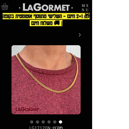
ME
NU
🎁 2+1 חינם – השלישי מתווסף אוטומטית בקופה
| 🚚 משלוח חינם
מק"ט: LG17120N