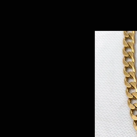
פנים:
בתוספת תשלום נשלח אליכם את התכשיטים עם שליח אקספרס עד הבית תוך 2 ימי
ס אשראי
ייפאל
ה המוזמנת. זמן ההכנה והאריזה
ציית ביט
ת (בתיאום מראש)
, מתל-אביב, בתיאום מראש בלבד
(בתיאום מראש)
ות ההזמנה).