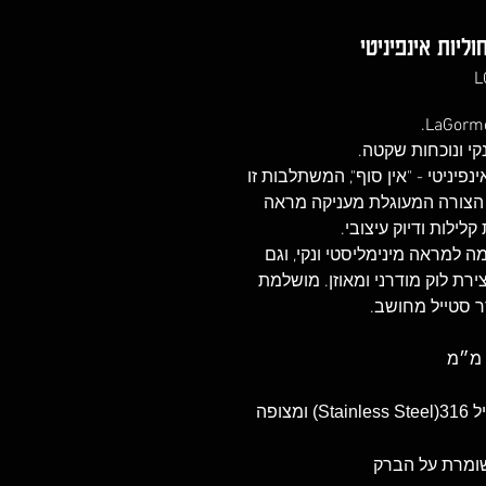
יות אינפיניטי
י ונוכחות שקטה.
פיניטי - "אין סוף", המשתלבות זו
. הצורה המעוגלת מעניקה מראה
לילות ודיוק עיצובי.
למראה מינימליסטי ונקי, וגם
רת לוק מודרני ומאוזן. מושלמת
ר סטייל מחושב.
השרשרת עשויה מפלדת אל-חלד - סטיינלס סטיל 316(Stainless Steel) ומצופה
שומרת על הברק