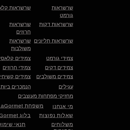
שרשראות
שרשראות קלא
גורמט
שרשראות דקות
שרשראות
חרוזים
שרשראות תליונים
שרשראות
משולבות
צמידי גורמט
צמידים קלאסי
צמידים דקים
צמידי חרוזים
צמידים משולבים
צמידים קשיחי
עגילים
הנמכרים ביותר
מחזיקי מפתחות מעוצבים
משפחת LaGormet
מי אנחנו
שאלות נפוצות
בלוג LaGormet
משלוחים
תנאי שימוש