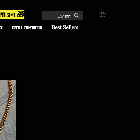
🎁 2+1 חינם – השלישי מתווסף אוטומטית בקופה | 🚚 משלוח חינם
Best Sellers
שרשראות גורמט
צמ