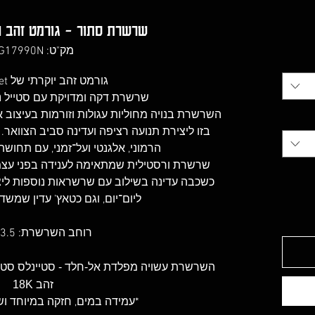
שרשרת סתור - גורמט זהב חול
מק"ט: LG17990N
גורמט זהב יוקרתי של LaGormet.
שרשרת דקה ומדויקת עם סטייל נק
השרשרת בנויה מחוליות עגולות וזורמות בעיצוב אינ
בזו ליצירת תנועה רציפה ועדינה סביב הצוואר
הרמוני, אלגנטי ועל־זמני, עם תחושת ק
שרשרת ורסטילית שמתאימה לענידה בפני עצמה 
כשכבה עדינה בשילוב עם שרשראות נוספות ליצי
ליום־יום, וגם כטאץ’ עדין שמשד
רוחב השרשרת: 3.5 מ״מ
זהב 18K
*עמידה במים, חזקה במיוחד ו