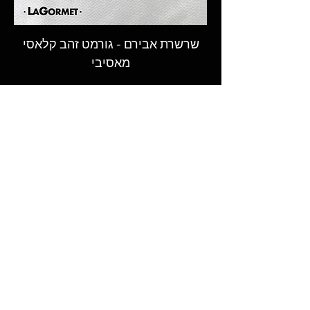
בהערות ההזמנה).
שרשרת אבירם - גורמט זהב קלאסי
מאסיבי
המקום לקנות גורמט - שרשראות גורמט,
טבעות וצמידי גורמט מעוצבים בעבודת יד
במבחר רחב ובאיכות הגבוהה ביותר.​
© 2026 LAGORMET.co.il | לה גורמט
חזקים במיוחד ✦ עמידים במים ✦
היפואלרגנים✦
עקבו אחרינו ברשתות החברתיות
ותישארו מעודכנים בכל החידושים,
ההפתעות והמבצעים הכי שווים
שרשראות גורמט
צמידי גורמט
שרשראות מעוצבות
צמידי מעצבים