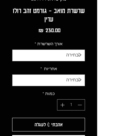
שרשרת מואב - גורמט זהב רולו
עדין
מחיר
אורך השרשרת
*
אחריות
*
כמות
*
אהבתי :) לעגלה