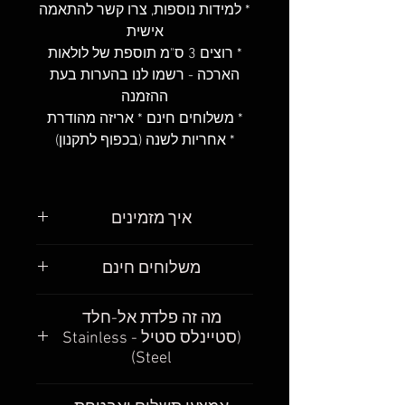
* למידות נוספות, צרו קשר להתאמה
אישית
* רוצים 3 ס"מ תוספת של לולאות
הארכה - רשמו לנו בהערות בעת
ההזמנה
* משלוחים חינם * אריזה מהודרת
* אחריות לשנה (בכפוף לתקנון)
איך מזמינים
פשוט מאוד
.
משלוחים חינם
מצאו את הגורמט שאתם רוצים
לקנות, בחרו את את האורך שאתם
חשוב לנו שתקבלו את הגורמטים
מה זה פלדת אל-חלד
רוצים והוסיפו לעגלת הקניות
.
שלכם כמה שיותר מהר. אנחנו
(סטיינלס סטיל - Stainless
אחרי שהכנסתם את כל הגורמטים
מבינים, גם אנחנו ככה – רוצים
Steel)
שאתם רוצים לעגלה, המשיכו
שהמשלוח יהיה חינם ורוצים
לתשלום
.
שהמשלוח יגיע כמה שיותר מהר,
Stainless steel (פלדת אל-חלד):