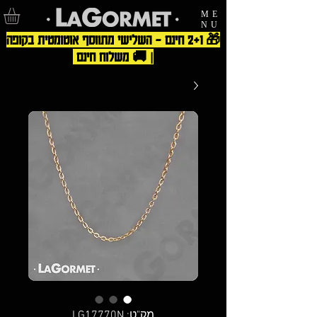
ME
NU
🎁 2+1 חינם – השלישי מתווסף אוטומטית בקופה
| 🚚 משלוח חינם
מק"ט: LG17770N