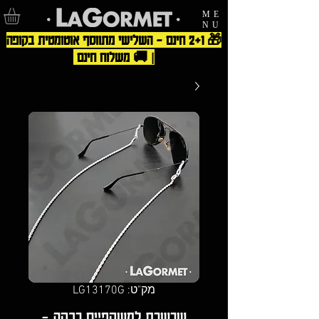
ME
NU
🎁 2+1 חינם – השלישי מתווסף אוטומטית בקופה
| 🚚 משלוח חינם
מק"ט: LG13170G
שרשרת למשקפיים רבקה -