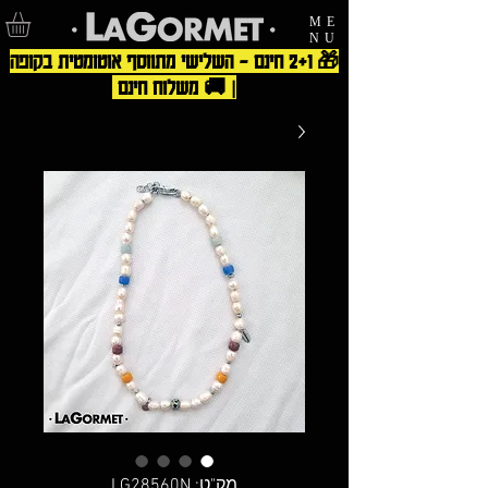
ME
NU
🎁 2+1 חינם – השלישי מתווסף אוטומטית בקופה
| 🚚 משלוח חינם
מק"ט: LG28560N