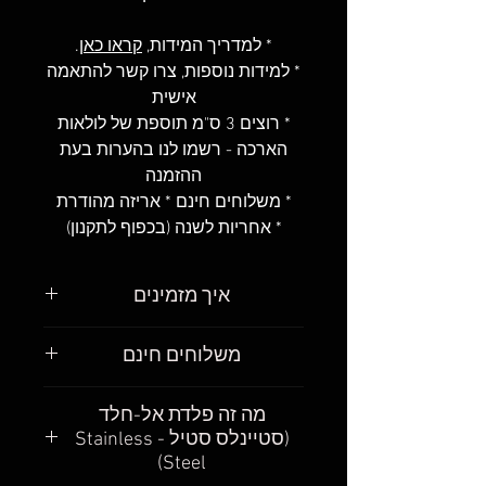
* למדריך המידות,
קראו כאן
.
* למידות נוספות, צרו קשר להתאמה
אישית
* רוצים 3 ס"מ תוספת של לולאות
הארכה - רשמו לנו בהערות בעת
ההזמנה
* משלוחים חינם * אריזה מהודרת
* אחריות לשנה (בכפוף לתקנון)
איך מזמינים
פשוט מאוד
.
משלוחים חינם
מצאו את הגורמט שאתם רוצים
לקנות, בחרו את את האורך שאתם
חשוב לנו שתקבלו את הגורמטים
מה זה פלדת אל-חלד
רוצים והוסיפו לעגלת הקניות
.
שלכם כמה שיותר מהר. אנחנו
(סטיינלס סטיל - Stainless
אחרי שהכנסתם את כל הגורמטים
מבינים, גם אנחנו ככה – רוצים
Steel)
שאתם רוצים לעגלה, המשיכו
שהמשלוח יהיה חינם ורוצים