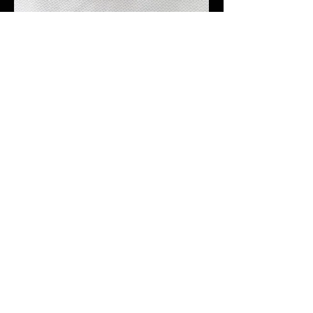
באיסוף עצמי, מתל-אביב, בתיאום
מראש בלבד בעת ההזמנה (יש לציין
בהערות ההזמנה).
שרשרת אבירם - גורמט זהב קלאסי
מאסיבי
המקום לקנות גורמט - שרשראות גורמט,
טבעות וצמידי גורמט מעוצבים בעבודת יד
במבחר רחב ובאיכות הגבוהה ביותר.​
© 2026 LAGORMET.co.il | לה גורמט
חזקים במיוחד ✦ עמידים במים ✦
היפואלרגנים✦
עקבו אחרינו ברשתות החברתיות
ותישארו מעודכנים בכל החידושים,
ההפתעות והמבצעים הכי שווים
שרשראות גורמט
צמידי גורמט