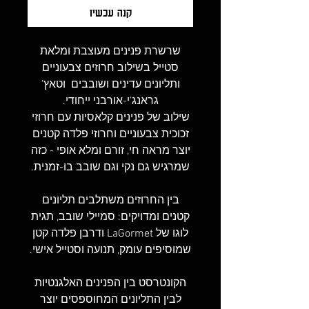
קנה עכשיו
שרשרת פנינים מעוצבת ומלאת
סטייל בשילוב חרוזים צבעוניים
ותליונים עדינים ושובבים וטאץ’
גראנג’י-אורבני ייחודי.
שילוב של פנינים קלאסיות עם חרוזי
זכוכית צבעוניים וחרוזי פלדה קטנים
יוצר מראה חי, זורם ומלא אופי - כזה
שמרגיש גם נקי וגם שובב בו-זמנית.
בין החרוזים משתלבים תליונים
קטנים ומדויקים: סמיילי שובב, תגית
לוגו של LaGormet ודרבן פלדה קטן
שמוסיפים עומק, תנועה וסטייל אישי.
הקונטרסט בין הפנינים האלגנטיות
לבין התליונים המחוספסים יוצר