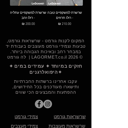
שרשרת למשקפיים טובה
שרשרת למשקפיים עתליה
- רולו חרוזים
- רולו זהב
מחיר
מחיר
המקום לקנות גורמט - שרשראות גורמט,
טבעות וצמידי גורמט מעוצבים בעבודת יד
במבחר רחב ובאיכות הגבוהה ביותר.​
© 2026 LAGORMET.co.il | לה גורמט
חזקים במיוחד ✦ עמידים במים ✦
היפואלרגנים✦
עקבו אחרינו ברשתות החברתיות
ותישארו מעודכנים בכל החידושים,
ההפתעות והמבצעים הכי שווים
שרשראות גורמט
צמידי גורמט
שרשראות מעוצבות
צמידי מעצבים