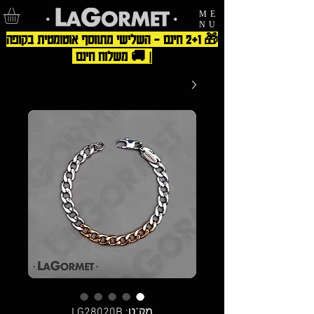
ME
NU
🎁 2+1 חינם – השלישי מתווסף אוטומטית בקופה
| 🚚 משלוח חינם
מק"ט: LG28020B