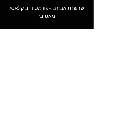
שרשרת אבירם - גורמט זהב קלאסי
מאסיבי
המקום לקנות גורמט - שרשראות גורמט,
טבעות וצמידי גורמט מעוצבים בעבודת יד
במבחר רחב ובאיכות הגבוהה ביותר.​
© 2026 LAGORMET.co.il | לה גורמט
חזקים במיוחד ✦ עמידים במים ✦
היפואלרגנים✦
עקבו אחרינו ברשתות החברתיות
ותישארו מעודכנים בכל החידושים,
ההפתעות והמבצעים הכי שווים
שרשראות גורמט
צמידי גורמט
שרשראות מעוצבות
צמידי מעצבים
שרשראות קלאסיות
צמידים קלאסיים