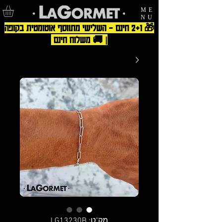
ME
NU
🎁 2+1 חינם – השלישי מתווסף אוטומטית בקופה
| 🚚 משלוח חינם
מק"ט: LG13230B