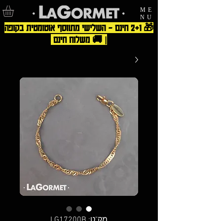
ME
NU
🎁 2+1 חינם – השלישי מתווסף אוטומטית בקופה
| 🚚 משלוח חינם
מק"ט: LG17200B