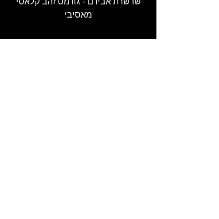
שרשרת אבירם - גורמט זהב קלאסי
מאסיבי
המקום לקנות גורמט - שרשראות גורמט,
טבעות וצמידי גורמט מעוצבים בעבודת יד
במבחר רחב ובאיכות הגבוהה ביותר.​
© 2026 LAGORMET.co.il | לה גורמט
חזקים במיוחד ✦ עמידים במים ✦
היפואלרגנים✦
עקבו אחרינו ברשתות החברתיות
ותישארו מעודכנים בכל החידושים,
ההפתעות והמבצעים הכי שווים
שרשראות גורמט
צמידי גורמט
שרשראות מעוצבות
צמידי מעצבים
שרשראות קלאסיות
צמידים קלאסיים