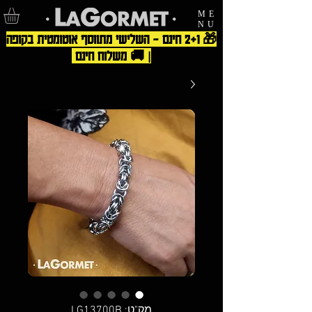
ME
NU
🎁 2+1 חינם – השלישי מתווסף אוטומטית בקופה
| 🚚 משלוח חינם
מק"ט: LG13700B