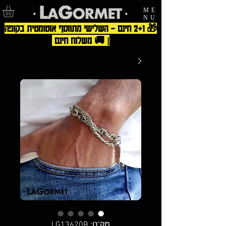
ME
NU
🎁 2+1 חינם – השלישי מתווסף אוטומטית בקופה
| 🚚 משלוח חינם
מק"ט: LG13620B