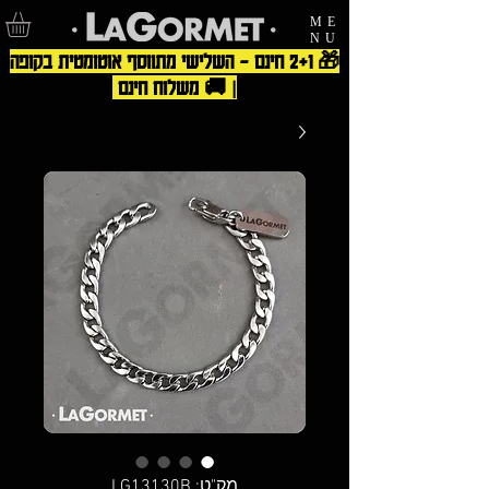
ME
NU
🎁 2+1 חינם – השלישי מתווסף אוטומטית בקופה
| 🚚 משלוח חינם
מק"ט: LG13130B