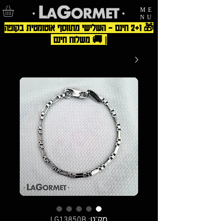
ME
NU
🎁 2+1 חינם – השלישי מתווסף אוטומטית בקופה
| 🚚 משלוח חינם
מק"ט: LG13850B