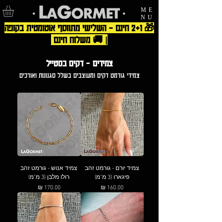
ME
NU
🎁 2+1 חינם – השלישי מתווסף אוטומטית בקופה
| 🚚 משלוח חינם
צמידים - דקים בסטייל
צמידי גורמט דקים ומעוצבים בשלל סגנונות ואורכים
צמיד יורם - גורמט זהב
צמיד אנוש - גורמט זהב
פיגארו (3 מ"מ)
רולו מלבן (3 מ"מ)
מחיר
מחיר