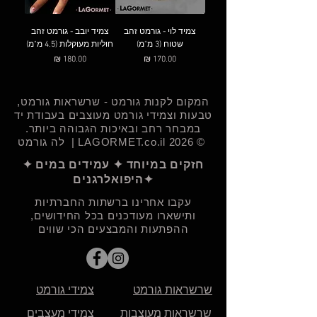
צמיד לוי - גורמט זהב
צמיד יובב - גורמט זהב
שטוח (3 מ"מ)
חוליות מעוקלות (4.5 מ"מ)
מחיר
מחיר
המקום לקנות גורמט - שרשראות גורמט,
טבעות וצמידי גורמט מעוצבים בעבודת יד
במבחר רחב ובאיכות הגבוהה ביותר.​
© 2026 LAGORMET.co.il | לה גורמט
חזקים במיוחד ✦ עמידים במים ✦
היפואלרגנים✦
עקבו אחרינו ברשתות החברתיות
ותישארו מעודכנים בכל החידושים,
ההפתעות והמבצעים הכי שווים
שרשראות גורמט
צמידי גורמט
שרשראות מעוצבות
צמידי מעצבים