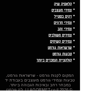
*
קלאסיק שיק
*
צמידי מעצבים
*
דקים בסטייל
*
צמידי חרוזים
*
צמידי זהב
*
צמידים משולבים
*
צמידים קשיחים
*
שרשראות גורמט
*
טבעות גורמט
*
קולקציית הנמכרים ביותר
המקום לקנות גורמט - שרשראות גורמט,
טבעות וצמידי גורמט מעוצבים בעבודת יד
במבחר רחב ובאיכות הגבוהה ביותר.​
© 2026 LAGORMET.co.il | לה גורמט
חזקים במיוחד ✦ עמידים במים ✦
היפואלרגנים✦
עקבו אחרינו ברשתות החברתיות