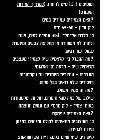
ומוסיפים 1–1.5 ס״מ לנוחות. (
למדריך המידות
המפורט
)
❓האם הצמידים עמידים במים
לוק עדין - 40–45 ס״מ
כן. פלדת אל־חלד 316L עמידה למים, זיעה
ולחות. לא משחירה או מחליפה צבעים ומיועדת
לבעלי עור רגיש.
❓מה ההבדל בין קלאסיק שיק לצמידי מעצבים
קלאסיק שיק - מראה נקי ואלגנטי.
מעצבים - עיצובים מיוחדים עם טקסטורות
וחיבורים שלא רואים בכל מקום.
❓מה זה צמיד משולב
שילוב של כמה סוגי חומרים, חוליות וטקסטורות
באותו צמיד - לוק טרנדי עם עומק ועוצמה.
❓האם הצמידים יוניסקס
כן. העיצובים מתאימים לכולם ומגיעים במגוון
מידות לבחירה.
קישורים שימושיים בקטגוריית השרשראות: