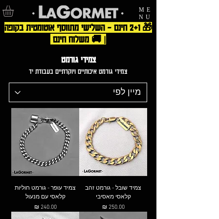
ME
NU
🎁 2+1 חינם – השלישי מתווסף אוטומטית בקופה
| 🚚 משלוח חינם
צמידי גורמט
צמידי גורמט איכותיים ויוקרתיים בעבודת יד
צמיד שובל - גורמט זהב
צמיד עופר - גורמט חוליות
קלאסי מאסיבי
קלאסי עם מנעול
מחיר
מחיר