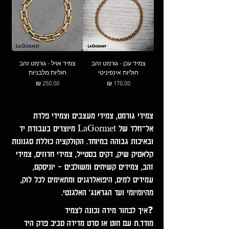
צמיד עכן - גורמט זהב
צמיד אויל - גורמט זהב
חוליות אינפיניטי
חוליות מלבניות
מחיר
מחיר
צמידי גורמט, צמידי מעצבים וצמידי פלדת
אל־חלד של LaGormet מיוצרים בעבודת יד
ובאיכות גבוהה במיוחד. הקולקציה כוללת סגנונות
קלאסיק שיק, דקים בסטייל, צמידי חרוזים, צמידי
זהב, צמידים קשיחים ומשולבים - יוניסקס,
עמידים למים, היפואלרגנים ומתאימים לכל לוק,
מהיומיומי ועד הגראנג' האלגנטי.
❓איך לבחור מידה נכונה לצמיד
מודד.ת עם חוט או סרט מדידה סביב פרק היד