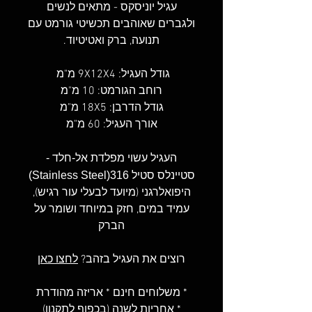
עגיל יוניסקס - מתאים לנשים
ולגברים שאוהבים תכשיטי גורמט עם
תנועה, ברק ואטיטיוד.
גודל העגיל: 9X12X4 מ"מ
רוחב הגורמט: 10 מ"מ
גודל הדרבן: 18X5 מ"מ
אורך העגיל: 60 מ"מ
העגיל עשוי מפלדת אל-חלד -
סטיינלס סטיל 316(Stainless Steel)
היפואלרגני (מיועד לבעלי עור רגיש),
עמיד במים, חזק במיוחד ושומר על
הברק
רוצים את העגיל בזהב?
לחצו כאן
* משלוחים חינם * אריזה מהודרת
* אחריות לשנה (בכפוף לתקנון)