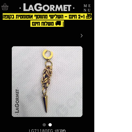
ME
NU
🎁 2+1 חינם – השלישי מתווסף אוטומטית בקופה
| 🚚 משלוח חינם
מק"ט: LG71180EG