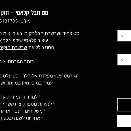
יר
סט חבל קלאסי - חזקי
צע
מק"ט: LG13170S
סט צמיד ושרשרת חבל דקים, בעובי 3 מ"מ, למראה אלגנטי ומתוחכם.
עיצוב קלאסי שיקפיץ לך א
הסט כולל את
שרשרת חזקיהו
רוחב הגורמט: 3 מ"מ
הגורמט עשוי מפלדת אל-חלד - סטיינלס סטיל 316(less Steel
עמיד במים, חזק במיוחד וש
* למדריך המידות,
קרא
* למידות נוספות, צרו קשר 
* משלוחים חינם * אריז
* אחריות לשנה (בכפוף 