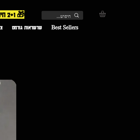
🎁 2+1 חינם – השלישי מתווסף אוטומטית בקופה | 🚚 משלוח חינם
Best Sellers
שרשראות גורמט
צמ