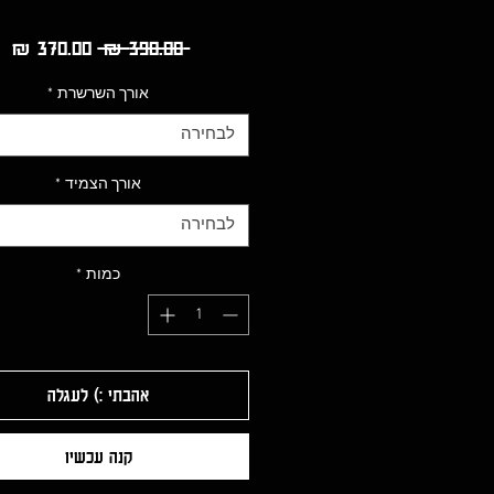
מחיר
מח
 ‏390.00 ‏₪ 
רגיל
מב
אורך השרשרת
*
לבחירה
אורך הצמיד
*
לבחירה
כמות
*
אהבתי :) לעגלה
קנה עכשיו