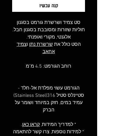
קנה עכשיו
סט צמיד ושרשרת גורמט בסגנון
חוליות שזורות ומסובבת בסגנון חבל.
אלגנטי, מקורי ואופנתי.
הסט כולל את
שרשרת נתן
ו
צמיד
אחאב
רוחב הגורמט: 4.5 מ"מ
הגורמט עשוי מפלדת אל-חלד -
סטיינלס סטיל 316(Stainless Steel)
עמיד במים, חזק במיוחד ושומר על
הברק
* למדריך המידות,
קראו כאן
.
* למידות נוספות, צרו קשר להתאמה