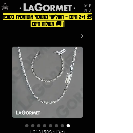
ME
NU
🎁 2+1 חינם – השלישי מתווסף אוטומטית בקופה
| 🚚 משלוח חינם
מק"ט: LG13150S