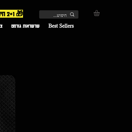
🎁 2+1 חינם – השלישי מתווסף אוטומטית בקופה | 🚚 משלוח חינם
Best Sellers
שרשראות גורמט
צמ