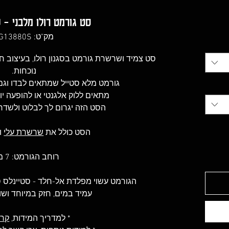
יר
סט גורמט רולו מלבני - 
צע
מק"ט: LG13880S
סט צמיד ושרשרת גורמט בסגנון רולו, בעיצוב חו
נוכחות.
גורמט מלא סטייל שמתאים לבדו וגם
מתאים ללוק אלגנטי או להופעה יומ
הסט הזה יגרום לך לבלוט ולשדר ב
הסט כולל את
שרשרת
עלי
ו
רוחב הגורמט: 7 מ"מ
הגורמט עשוי מפלדת אל-חלד - סטיינלס סטיל 316(less Steel
עמיד במים, חזק במיוחד וש
* למדריך המידות,
קרא