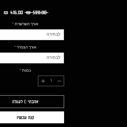
מחיר
מח
 ‏520.00 ‏₪ 
רגיל
מב
אורך השרשרת
*
לבחירה
אורך הצמיד
*
לבחירה
כמות
*
אהבתי :) לעגלה
קנה עכשיו