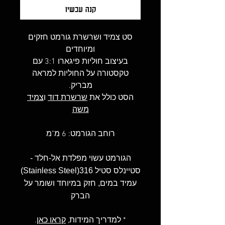
קנה עכשיו
סט צמיד ושרשרת גורמט חזקים
ומיוחדים
בעיצוב חוליות פיגארו 3:1 עם
טקסטורה על החוליות למראה
מבריק.
הסט כולל את
שרשרת דוד
ו
צמיד
משה
רוחב הגורמט: 6 מ"מ
הגורמט עשוי מפלדת אל-חלד -
סטיינלס סטיל 316(Stainless Steel)
עמיד במים, חזק במיוחד ושומר על
הברק
* למדריך המידות,
קראו כאן
.