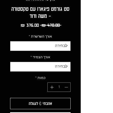
סט גורמט פיגארו עם טקסטורה
- משה ודוד
מחיר
מחיר
 ‏470.00 ‏₪ 
רגיל
מבצע
אורך השרשרת
*
אורך הצמיד
*
כמות
*
אהבתי :) לעגלה