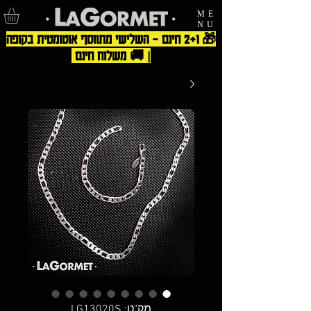
ME
NU
🎁 2+1 חינם – השלישי מתווסף אוטומטית בקופה
| 🚚 משלוח חינם
מק"ט: LG13020S