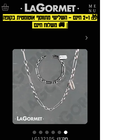
ME
NU
🎁 2+1 חינם – השלישי מתווסף אוטומטית בקופה
| 🚚 משלוח חינם
מק"ט: LG13210S