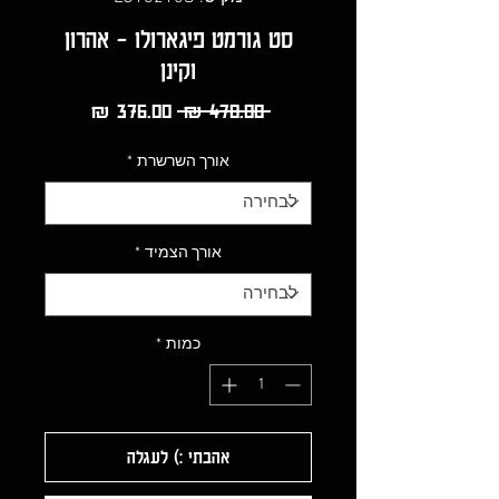
סט גורמט פיגארולו - אהרון
וקינן
מחיר
מחיר
 ‏470.00 ‏₪ 
רגיל
מבצע
אורך השרשרת
*
אורך הצמיד
*
כמות
*
אהבתי :) לעגלה