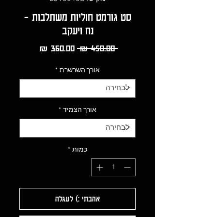
סט גורמט חוליות משתלבות -
נח ויעקב
מחיר
מחיר
 ‏450.00 ‏₪ 
רגיל
מבצע
אורך השרשרת
*
אורך הצמיד
*
כמות
*
אהבתי :) לעגלה