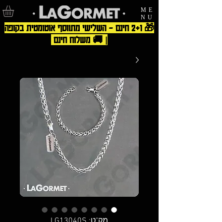
ME
NU
🎁 2+1 חינם – השלישי מתווסף אוטומטית בקופה
| 🚚 משלוח חינם
מק"ט: LG13040S