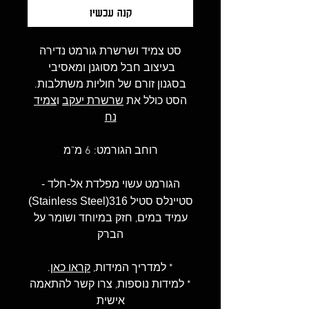
קנה עכשיו
סט צמיד ושרשרת גורמט נדירה
בעיצוב חבל מסוגנן ומאסיבי
בסגנון זורם של חוליות משתלבות.
הסט כולל את
שרשרת יעקב
ו
צמיד
נח
רוחב הגורמט: 6 מ"מ
הגורמט עשוי מפלדת אל-חלד -
סטיינלס סטיל 316(Stainless Steel)
עמיד במים, חזק במיוחד ושומר על
הברק
* למדריך המידות,
קראו כאן
.
* למידות נוספות, צרו קשר להתאמה
אישית