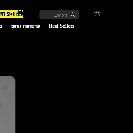
🎁 2+1 חינם – השלישי מתווסף אוטומטית בקופה | 🚚 משלוח חינם
Best Sellers
שרשראות גורמט
צמ