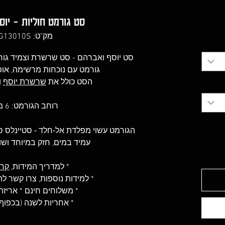
יר
סט גורמט חוליות - יוס
צע
מק"ט: LG13010S
סט יוסף ואברהם - סט שרשרת וצמיד גורמ
גורמט עם נוכחות מרשימה, אופ
הסט כולל את
שרשרת יוסף
ו
רוחב הגורמט: 6 מ"מ
הגורמט עשוי מפלדת אל-חלד - סטיינלס סטיל 316(less Steel
עמיד במים, חזק במיוחד וש
* למדריך המידות,
קרא
* למידות נוספות, צרו קשר 
* משלוחים חינם * אריז
* אחריות לשנה (בכפוף 