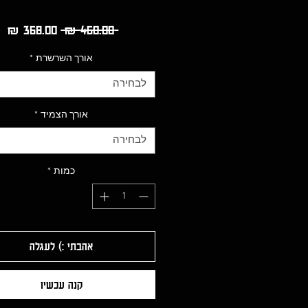
מחיר
מח
 ‏460.00 ‏₪ 
רגיל
מב
אורך השרשרת
*
לבחירה
אורך הצמיד
*
לבחירה
כמות
*
אהבתי :) לעגלה
קנה עכשיו