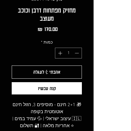
מחזיק מפתחות דרבן וכוכב
מעוצב
מחיר
כמות
*
אהבתי :) לעגלה
קנה עכשיו
🎁 2+1 חינם - מוסיפים 3, הזול חינם
אוטומטית בקופה
🇮🇱 עיצוב ישראלי | 💦 עמיד במים |
⭐ אחריות מלאה | 🔐 תשלום