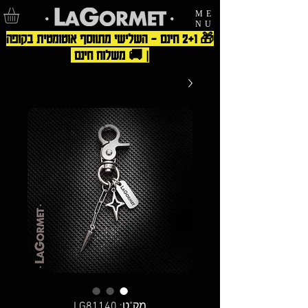
ME
NU
🎁 2+1 חינם – השלישי מתווסף אוטומטית בקופה
| 🚚 משלוח חינם
מק"ט: LG81140