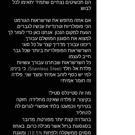
הם תכשיטים נצחיים שתמיד יתאימו לכל 
לבוש.
אם אתה מחפש את שרשראות הגורמט 
הכי פופולריות וטרנדיות עכשיו לגברים, 
הגעת למקום הנכון. אנחנו כאן כדי לעזור לך 
למצוא את הסגנון המושלם עבורך. 
ריכזנו עבורך מדריך קצר על כל סוגי 
השרשראות הפופולריות ביותר שכל גבר 
חייב לעצמו. 
כל השרשראות שבחרנו עבורך עשויות 
פלדת אל-חלד (Stainless Steel). כי בינינו, 
למי יש כסף לזהב אמיתי ומצד שני, פלדה 
זה חומר אמיתי! 
מה זה סטיינלס סטיל? 
בקיצור, זו פלדה שאינה מחלידה. חזקה 
בטירוף ו(כמעט) בלתי אפשרי לגרום לה 
להחליד.
בהגדרה קצת יותר מפורטת, מדובר 
בסגסוגת ברזל אשר מכילה כרום, באחוז 
מסוים ממשקלה (לפחות 10.5%), ומוגנת 